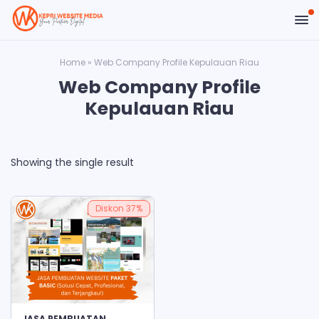
Home
»
Web Company Profile Kepulauan Riau
Web Company Profile
Kepulauan Riau
Showing the single result
Diskon
37%
ADD TO CART
JASA PEMBUATAN