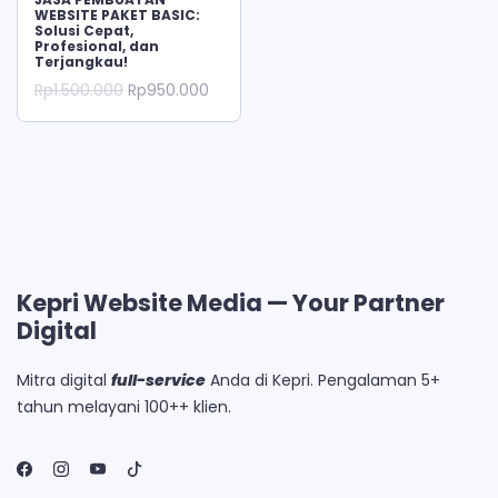
WEBSITE PAKET BASIC:
Solusi Cepat,
Profesional, dan
Terjangkau!
Original
Current
Rp
1.500.000
Rp
950.000
price
price
was:
is:
Rp1.500.000.
Rp950.000.
Kepri Website Media — Your Partner
Digital
Mitra digital
full-service
Anda di Kepri. Pengalaman 5+
tahun melayani 100++ klien.