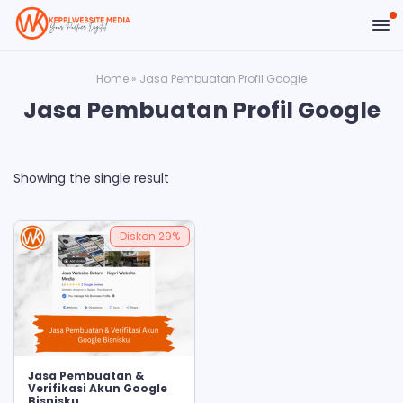
Home
»
Jasa Pembuatan Profil Google
Jasa Pembuatan Profil Google
Showing the single result
Diskon
29%
ADD TO CART
Jasa Pembuatan &
Verifikasi Akun Google
Bisnisku