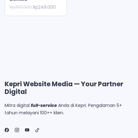
Original
Current
Rp
350.000
Rp
249.000
price
price
was:
is:
Rp350.000.
Rp249.000.
Kepri Website Media — Your Partner
Digital
Mitra digital
full-service
Anda di Kepri. Pengalaman 5+
tahun melayani 100++ klien.