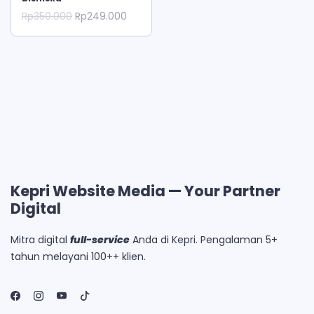
Original
Current
Rp
350.000
Rp
249.000
price
price
was:
is:
Rp350.000.
Rp249.000.
Kepri Website Media — Your Partner
Digital
Mitra digital
full-service
Anda di Kepri. Pengalaman 5+
tahun melayani 100++ klien.